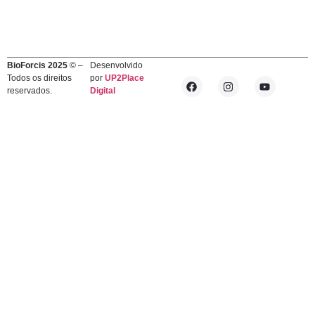
BioForcis 2025
© –
Desenvolvido
Todos os direitos
por
UP2Place
reservados.
Digital