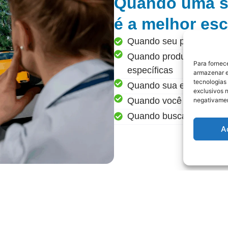
Quando uma s
é a melhor es
Quando seu processo atua
Quando produtos genéri
Para fornec
específicas
armazenar e
tecnologias
Quando sua equipe preci
exclusivos n
Quando você precisa oti
negativamen
Quando busca padroniz
A