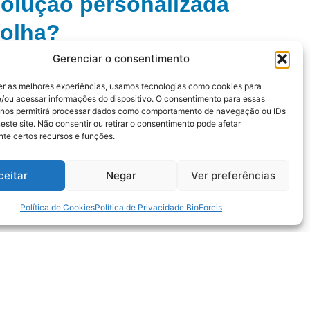
olução personalizada
colha?
l é caro, ineficiente ou inseguro
Gerenciar o consentimento
cos não atendem às suas necessidades
er as melhores experiências, usamos tecnologias como cookies para
/ou acessar informações do dispositivo. O consentimento para essas
 nos permitirá processar dados como comportamento de navegação ou IDs
sa de orientação e treinamento técnico
este site. Não consentir ou retirar o consentimento pode afetar
mizar recursos (tempo, água, energia)
te certos recursos e funções.
ação, conformidade e desempenho
ceitar
Negar
Ver preferências
Política de Cookies
Política de Privacidade BioForcis