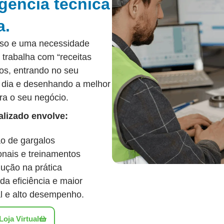
gência técnica
a.
sso e uma necessidade
trabalha com “receitas
os, entrando no seu
a dia e desenhando a melhor
ra o seu negócio.
lizado envolve:
ão de gargalos
onais e treinamentos
ução na prática
a eficiência e maior
l e alto desempenho.
oja Virtual